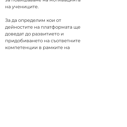
на учениците.
За да определим кои от 
дейностите на платформата ще 
доведат до развитието и 
придобиването на съответните 
компетенции в рамките на 
EntreComp, ще използваме 
въпросници, които партньорите 
по проекта ще изпращат до 
избрани целеви групи с 
необходимите компетенции.
КАКВО СЛЕДВА?
Работата по проекта продължава 
с развитието на платформата до 