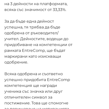
на 3 дейности на платформата, 
всяка със значимост от 33,33%.
За да бъде една дейност 
успешна, тя трябва да бъде 
одобрена от ръководител/
учител. Дейностите, водещи до 
придобиване на компетенции от 
рамката EntreComp, ще бъдат 
маркирани като изискващи 
одобрение.
Всяка одобрена и съответно 
успешно придобита EntreComp 
компетенция ще награди 
ученика със значка или друг 
отличителен символ за 
постижение. Това ще спомогне 
за повишаване на мотивацията 