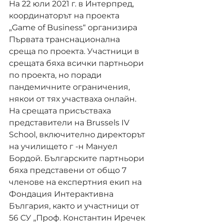
На 22 юли 2021 г. в Интерпред, 
координаторът на проекта 
„Game of Business“ организира 
Първата транснационална 
среща по проекта. Участници в 
срещата бяха всички партньори 
по проекта, но поради 
пандемичните ограничения, 
някои от тях участваха онлайн. 
На срещата присъстваха 
представители на Brussels IV 
School, включително директорът 
на училището г -н Мануел 
Бордой. Българските партньори 
бяха представени от общо 7 
членове на експертния екип на 
Фондация Интерактивна 
България, както и участници от 
56 СУ „Проф. Константин Иречек 