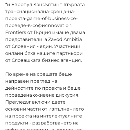
“и Европул Кансълтинг. Iпървата-
транснационална-среща-на-
проекта-game-of-business-се-
проведе-в-софияnnovation 
Frontiers от Гърция имаше двама 
представители, а Zavod Ambitia 
от Словения - един. Участници 
онлайн бяха нашите партньори 
от Словашката бизнес агенция.
По време на срещата беше 
направен преглед на 
дейностите по проекта и беше 
проведена оживена дискусия. 
Прегледът включи двете 
основни части от изпълнението 
на проекта на интелектуалните 
продукти - разработването на 
софтуер и системна концепция, 