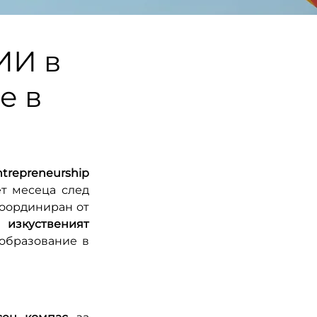
ИИ в
е в
ntrepreneurship 
ет месеца след 
 и координиран от 
 
изкуственият 
образование в 