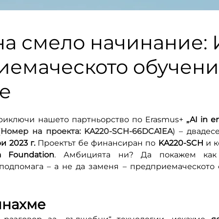
а смело начинание: 
иемаческото обучени
е
риключи нашето партньорство по Erasmus+ 
„AI in e
(
Номер на проекта: KA220-SCH-66DCA1EA
) – двадес
и 2023 г.
 Проектът бе финансиран по 
KA220-SCH
ia Foundation
. Амбицията ни? Да покажем как
подпомага – а не да заменя – предприемаческото 
чнахме