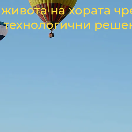
живота на хората чр
 технологични реше