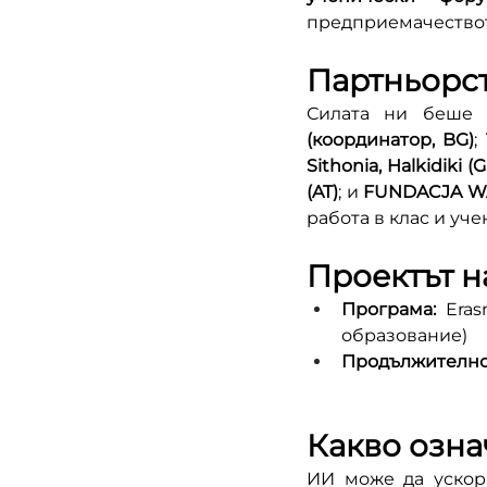
предприемачествот
Партньорст
Силата ни беше
(координатор, BG)
; 
Sithonia, Halkidiki (
(AT)
; и 
FUNDACJA WA
работа в клас и уч
Проектът н
Програма:
 Era
образование)
Продължително
Какво озна
ИИ може да ускор