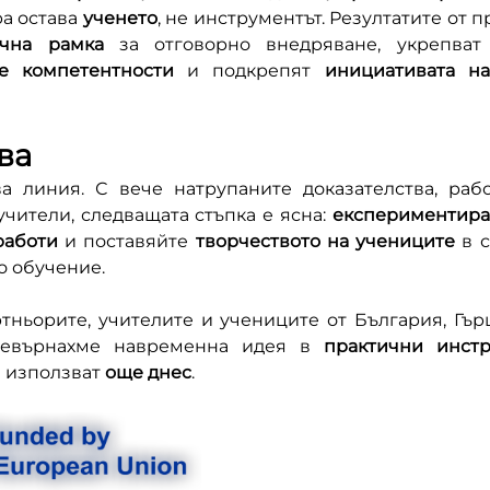
ра остава 
ученето
, не инструментът. Резултатите от пр
ична рамка
 за отговорно внедряване, укрепват
е компетентности
 и подкрепят 
инициативата на
ва
а линия. С вече натрупаните доказателства, раб
чители, следващата стъпка е ясна: 
експериментира
работи
 и поставяйте 
творчеството на учениците
 в 
 обучение.
ртньорите, учителите и учениците от България, Гърц
ревърнахме навременна идея в 
практични инст
 използват 
още днес
.