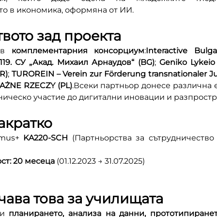
о в икономика, оформяна от ИИ.
вото зад проекта
 в 
комплементарния консорциум
:
Interactive Bulga
119. СУ „Акад. Михаил Арнаудов“ (BG)
; 
Geniko Lykeio 
GR)
; 
TUROREIN – Verein zur Förderung transnationaler Ju
ŻNE RZECZY (PL)
.Всеки партньор донесе различна е
еническо участие до дигитални иновации и разпрост
акратко
smus+ 
KA220-SCH
 (Партньорства за сътрудничество
ст:
20 месеца
 (01.12.2023 → 31.07.2025)
чава това за училищата
и 
планирането, анализа на данни, прототипиранет