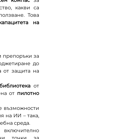
сен компас
 за 
во, какви са 
лзване. Това 
апацитета на 
 препоръки за 
джетиране до 
 от защита на 
библиотека
 от 
на от 
пилотно 
 възможности 
 на ИИ – така, 
чебна среда.
Организирахме събития и споделяния, включително 
и точки за 