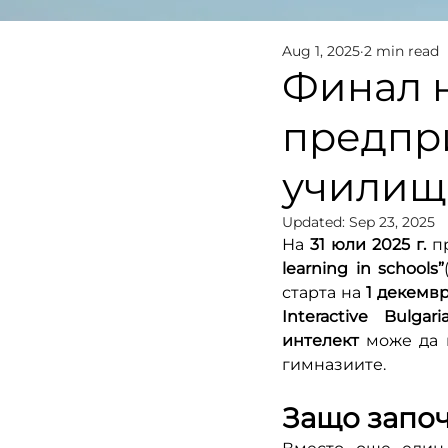
Aug 1, 2025
2 min read
Финал н
предпр
училищ
Updated:
Sep 23, 2025
На 
31 юли 2025 г.
 п
learning in schools”
старта на 
1 декемвр
Interactive Bulgar
интелект
 може да 
гимназиите.
Защо запо