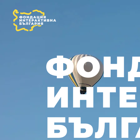
ФОН
ИНТ
БЪЛГ