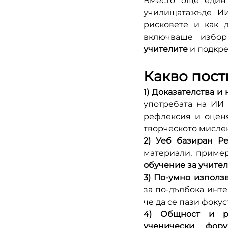
Вместо още един 
училищата:къде И
рисковете и как д
включваше избор
учителите
 и подкре
Какво пост
1) Доказателства и
употребата на ИИ 
рефлексия и оценя
творческото мислен
2) Уеб базиран Р
материали, пример
обучение за учите
3) По-умно използв
за по-дълбока инт
че да се пази фоку
4) Общност и ра
ученически фор