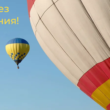
ез
ния!