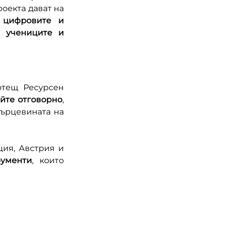
оекта дават на 
 
цифровите и 
 учениците и 
отещ Ресурсен 
йте отговорно
, 
сърцевината на 
ия, Австрия и 
рументи
, които 