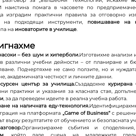
разговор за „вълшебни“ технологии, искахме 
я
И наистина помага в часовете по предприемачест
а изградим практични правила за отговорно изпо
 на подходящи инструменти, 
повишаване на к
па на 
иноваторите в училище
.
игнахме
 насоки – без шум и хиперболи.
Изготвихме анализи и
в различни учебни дейности – от планиране и бю
ване. Подчертяхме не само ползите, но и нуждата
е, академичната честност и личните данни.
есурсен център за училища.
Създадохме 
курирана 
ни практики и указания за класната стая, допълне
ли
, за да преведем идеите в реална учебна работа.
ане на наличната еду-технология.
Идентифицирахме
еграция на платформата 
„Game of Business“
 с решения
сът върху резултатите от обучението и безопасната у
зговор.
ум
, който даде сцена на младежките гледн