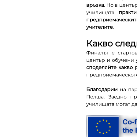
връзка
. Но в центъ
училищата 
практ
предприемаческит
учителите
.
Какво след
Финалът е стартов
център и обучени у
споделяйте какво 
предприемаческото
Благодарим
 на па
Полша. Заедно п
училищата могат да