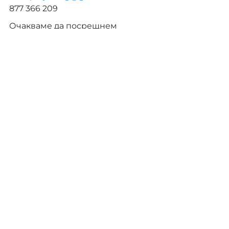
877 366 209
Очакваме да посрещнем 
мотивирани участници, готови 
да учат, да си сътрудничат и да 
въвеждат иновации в областта 
на потапящото дигитално 
образование. Следете за 
допълнителни новини!
Mobilities
Новини
Comments