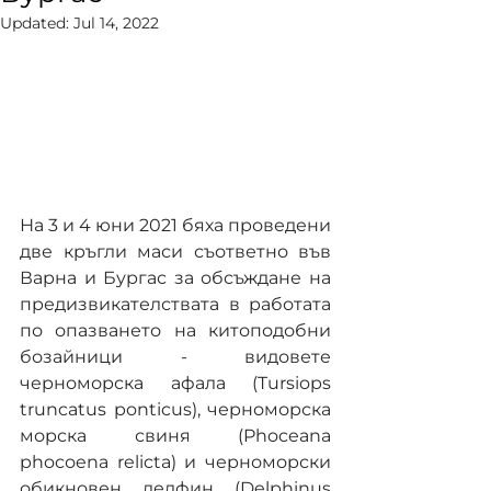
Updated:
Jul 14, 2022
На 3 и 4 юни 2021 бяха проведени 
две кръгли маси съответно във 
Варна и Бургас за обсъждане на 
предизвикателствата в работата 
по опазването на китоподобни 
бозайници - видовете 
черноморска афала (Tursiops 
truncatus ponticus), черноморска 
морска свиня (Phoceаna 
phocоena relicta) и черноморски 
обикновен делфин (Delphinus 