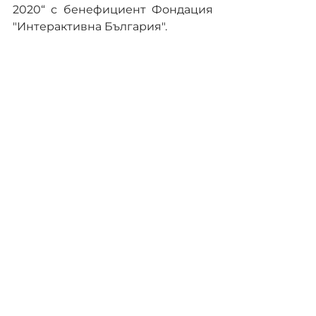
2020“ с бенефициент Фондация 
"Интерактивна България".
BG16M1OP002-3.020-0005
Comments
Write a comment...
КОНТАКТИ
гр. София, ж.к. "Изток"