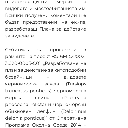
природозащитни мерки за 
видовете и местообитанията им. 
Всички получени коментари ще 
бъдат предоставени на екипа, 
разработващ Плана за действие 
за видовете.
Събитията са проведени в 
рамките на проект BG16M1OP002-
3.020-0005-С01 „Разработване на 
план за действие за китоподобни 
бозайници - видовете 
черноморска афала (Tursiops 
truncatus ponticus), черноморска 
морска свиня (Phoceаna 
phocоena relicta) и черноморски 
обикновен делфин (Delphinus 
delphis ponticus)“ от Оперативна 
Програма Околна Среда 2014 – 