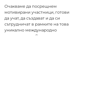
Очакваме да посрещнем 
мотивирани участници, готови 
да учат, да създават и да си 
сътрудничат в рамките на това 
уникално международно 
преживяване. Следете за още 
информация и публикуването 
на Наръчника за участници!
Mobilities
Новини