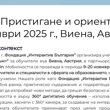
 Пристигане и ориен
мври 2025 г., Виена, А
контекст
г. 
Фондация „Интерактив България“
 организира уче
ъм+“
 за обучители във 
Виена, Австрия
, в партньорс
in
. Мобилността се провежда в периода 
9–20 ноември
чители и специалисти в сферата на образованието
,
учаеми. Нашата роля като 
Фондация „Интерактив 
бна рамка, практическо съдържание и подкрепяща с
ат да изпробват нови методи, да грешат безопасно и 
остта е върху 
360° дигитално обучение
 – използв
уации, заснети с 360° камера, за създаване на интер
мата обучителите преминават през целия проце