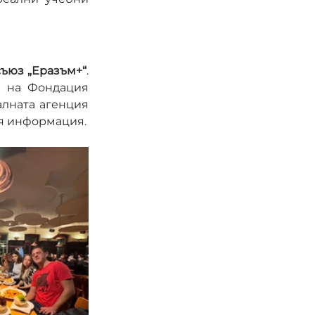
ъюз „Еразъм+“
. 
 на Фондация 
лната агенция 
ея информация.