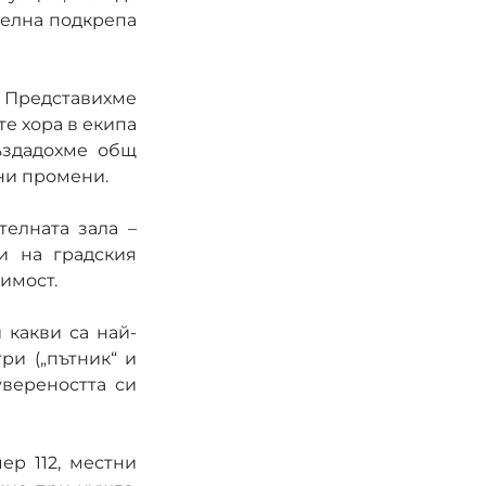
елна подкрепа 
. Представихме 
е хора в екипа 
– обучители, координатори, лице за контакт при спешни случаи. Създадохме общ 
ни промени.
елната зала – 
и на градския 
имост.
 какви са най-
и („пътник“ и 
вереността си 
 112, местни 