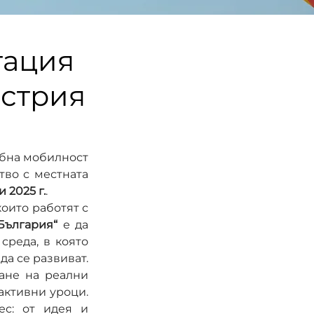
тация
встрия
бна мобилност 
тво с местната 
 2025 г.
.
 които работят с 
България“
 е да 
реда, в която 
да се развиват.
ане на реални 
активни уроци. 
с: от идея и 