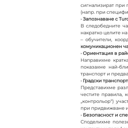
сигнализират при 
(напр. при специфи
· Запознаване с Tur
В следобедните ч
накратко целите на
комуникационен ч
· Ориентация в рай
Направихме кратка
показахме най-бли
транспорт и предв
· Градски транспор
Представихме разл
честите правила, к
„контрольор“) уча
при придвижване и
· Безопасност и сп
Споделихме полезн