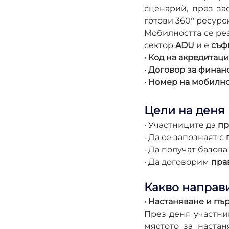
сценарий, през за
готови 360° ресурс
Мобилността се реа
сектор 
ADU
 и е 
съф
· Код на акредитаци
· Договор за финан
· Номер на мобилно
Цели на деня
· Участниците да 
пр
· Да се запознаят с 
· Да получат базова
· Да договорим 
пра
Какво направ
· Настаняване и пъ
През деня участни
мястото за настаня