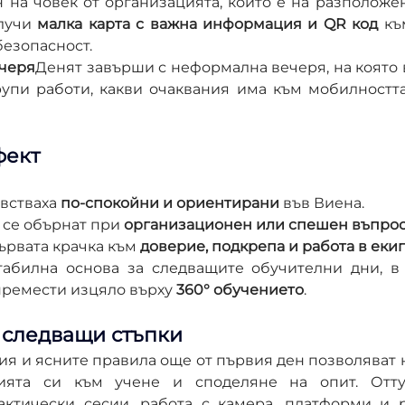
 на човек от организацията, който е на разположен
лучи 
малка карта с важна информация и QR код
 къ
безопасност.
ечеря
Денят завърши с неформална вечеря, на която в
рупи работи, какви очаквания има към мобилността 
фект
встваха 
по-спокойни и ориентирани
 във Виена.
а се обърнат при 
организационен или спешен въпро
ървата крачка към 
доверие, подкрепа и работа в еки
табилна основа за следващите обучителни дни, в 
премести изцяло върху 
360° обучението
.
 следващи стъпки
я и ясните правила още от първия ден позволяват н
ията си към учене и споделяне на опит. Отту
ктически сесии, работа с камера, платформи и р