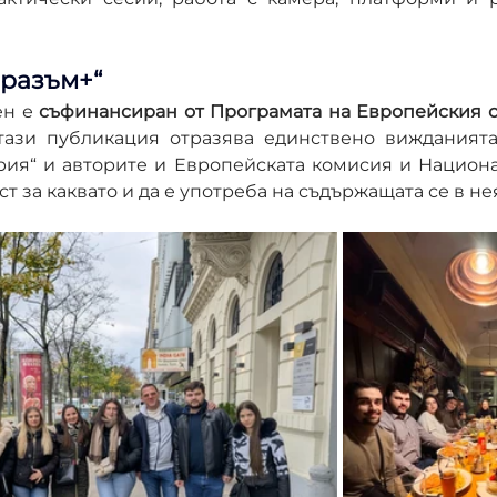
Еразъм+“
н е 
съфинансиран от Програмата на Европейския с
тази публикация отразява единствено вижданията
рия“ и авторите и Европейската комисия и Национа
ст за каквато и да е употреба на съдържащата се в н