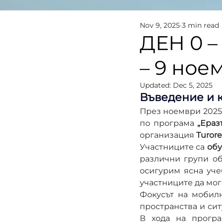
Nov 9, 2025
3 min read
ДЕН 0 –
– 9 ное
Updated:
Dec 5, 2025
Въведение и 
През ноември 2025 
по програма 
„Ераз
организация 
Turore
Участниците са 
обу
различни групи об
осигурим ясна уче
участниците да мог
Фокусът на мобилн
пространства и сит
В хода на програ