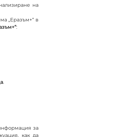
нализиране на 
а „Еразъм+“ в 
азъм+“
:
ца
.
информация за 
уация, как да 