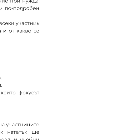
ие при нужда. 
м по-подробен 
секи участник 
и от какво се 
с
.
п
.
които фокусът 
а участниците 
к нататък ще 
еални учебни 