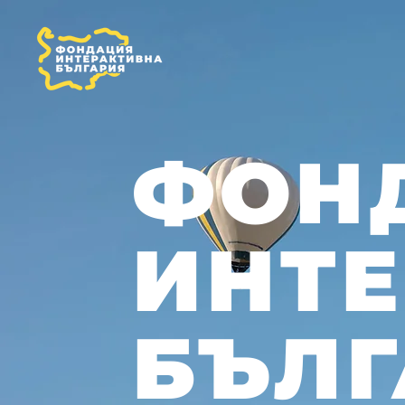
ФОН
ИНТ
БЪЛГ