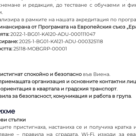
снемане и редакция, до тестване с обучаеми и фи
и.
лизира в рамките на нашата акредитация по програм
инансирана от Програмата на Европейския съюз „Ер
ята:
 2022-1-BG01-KA120-ADU-000111047
сиране:
 2025-1-BG01-KA121-ADU-000325118
стта:
 25118-MOBGRP-00001
истигнат спокойно и безопасно
 във Виена.
приемащата организация и основните контактни ли
 
ориентация в квартала и градския транспорт
.
вила за безопасност, комуникация и работа в група
.
ихме
рви стъпки
ците пристигнаха, настаниха се и получиха кратка 
ване – правила на сградата, Wi-Fi, изходи за евак