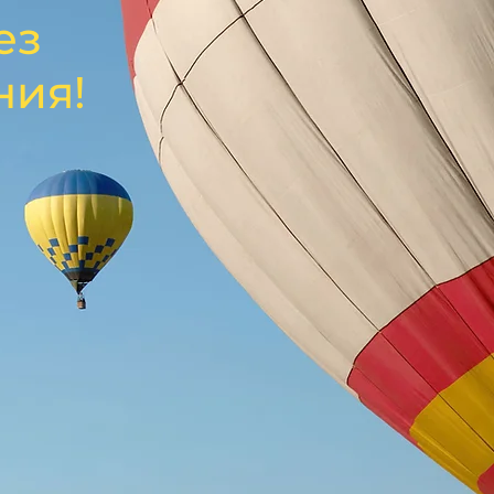
ез
ния!