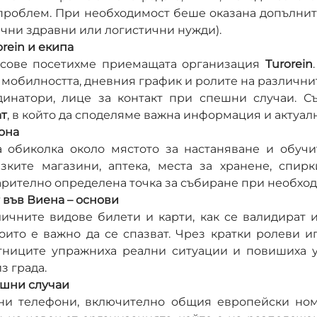
проблем. При необходимост беше оказана допълнит
чни здравни или логистични нужди).
orein и екипа
асове посетихме приемащата организация 
Turorein
 мобилността, дневния график и ролите на различнит
ат
, в който да споделяме важна информация и актуал
она
 обиколка около мястото за настаняване и обучит
зките магазини, аптека, места за хранене, спирк
арително определена точка за събиране при необход
т във Виена – основи
ичните видове билети и карти, как се валидират и
оито е важно да се спазват. Чрез кратки ролеви игр
стниците упражниха реални ситуации и повишиха у
з града.
ешни случаи
и телефони, включително общия европейски номер