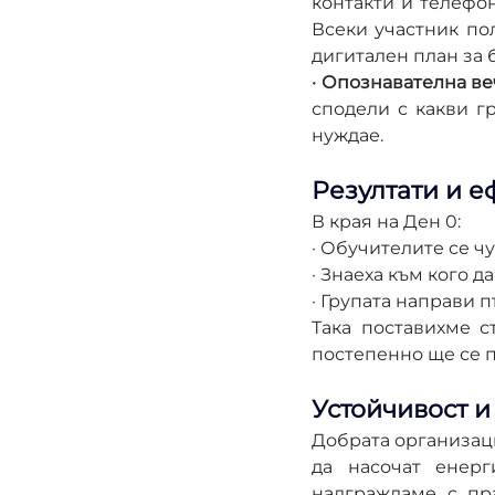
контакти и телефон
Всеки участник по
дигитален план за 
· Опознавателна в
сподели с какви г
нуждае.
Резултати и е
В края на Ден 0:
· Обучителите се чу
· Знаеха към кого д
· Групата направи п
Така поставихме с
постепенно ще се 
Устойчивост и
Добрата организаци
да насочат енерг
надграждаме с пра