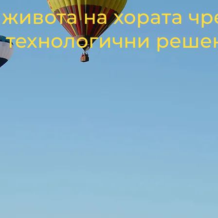
живота на хората чр
 технологични реше