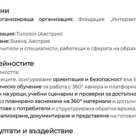
ени
ганизираща организация:
 Фондация „Интеракт
зация:
 Turorein (Австрия)
ане:
 Виена, Австрия
чители и специалисти, работещи в сферата на образ
ейностите
ността:
иците, осигуряваме 
ориентация и безопасност
 във 
ическо обучение
 за работа с 360° камера и платформ
 на уроци, учебни сценарии и проверки за достъпно
за 
планирано заснемане на 360° материали
 и допълн
стове с потребители
 и структурирана обратна връзка.
ализиране, документиране и представяне
 на готови
лтати и въздействие