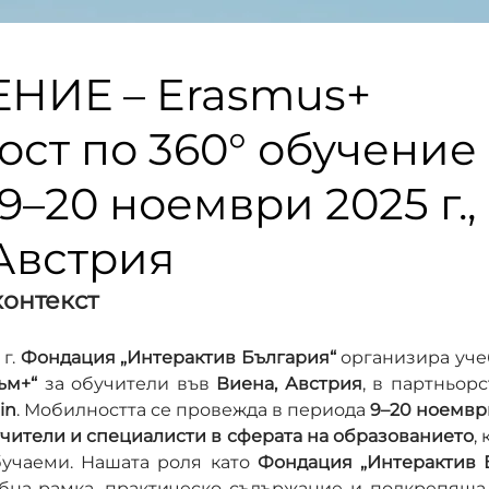
НИЕ – Erasmus+
ст по 360° обучение
9–20 ноември 2025 г.,
Австрия
контекст
г. 
Фондация „Интерактив България“
 организира уче
ъм+“
 за обучители във 
Виена, Австрия
, в партньорс
in
. Мобилността се провежда в периода 
9–20 ноември
чители и специалисти в сферата на образованието
,
учаеми. Нашата роля като 
Фондация „Интерактив 
бна рамка, практическо съдържание и подкрепяща с