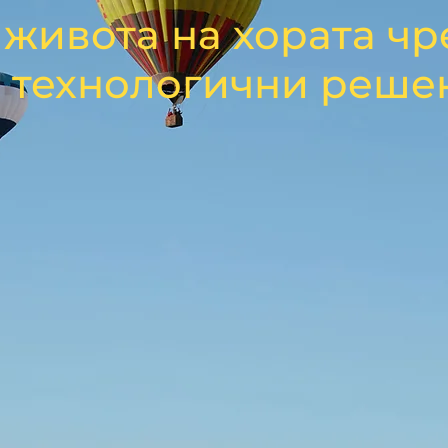
живота на хората чр
 технологични реше