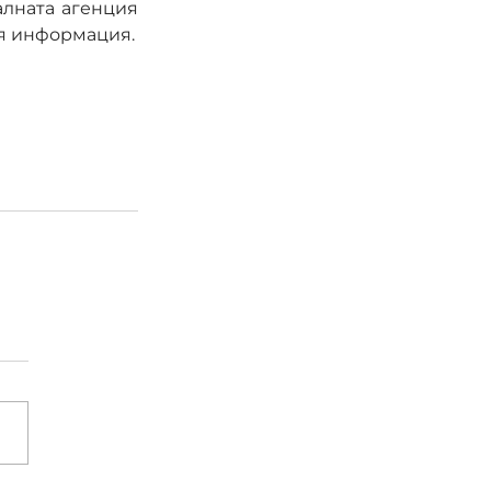
лната агенция 
ея информация.