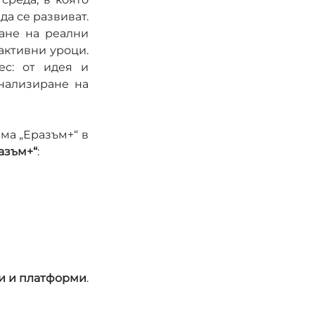
да се развиват.
ане на реални 
активни уроци. 
с: от идея и 
нализиране на 
а „Еразъм+“ в 
азъм+“
:
и и платформи
.