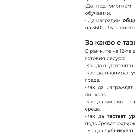
·Да подпомогнем 
обучаеми.
· Да изградим 
общн
на 360° обучението
За какво е та
В рамките на 12-те
готовия ресурс:
·Как да подготвят и
·Как да планират 
у
града.
·Как да изграждат
линкове.
·Как да мислят за 
среда.
·Как да 
тестват у
подобряват съдърж
· Как да 
публикуват 