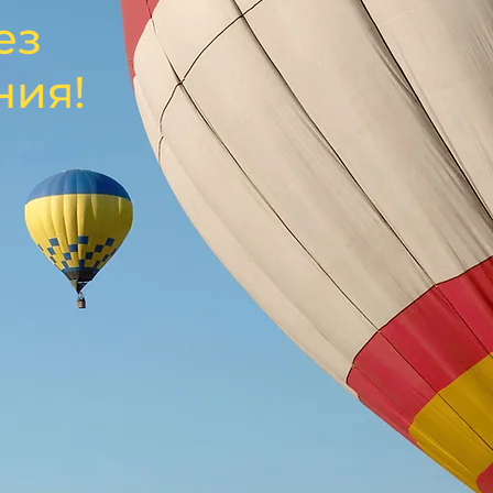
ез
ния!