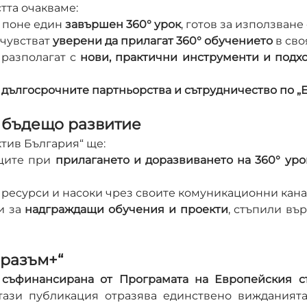
тта очакваме:
 поне един 
завършен 360° урок
, готов за използване
чувстват 
уверени да прилагат 360° обучението
 в сво
разполагат с 
нови, практични инструменти и подх
 
дългосрочните партньорства и сътрудничество по „
и бъдещо развитие
тив България“ ще:
ците при 
прилагането и доразвиването на 360° уро
 ресурси и насоки чрез своите комуникационни кана
 за 
надграждащи обучения и проекти
, стъпили вър
Еразъм+“
 
съфинансирана от Програмата на Европейския с
тази публикация отразява единствено вижданията