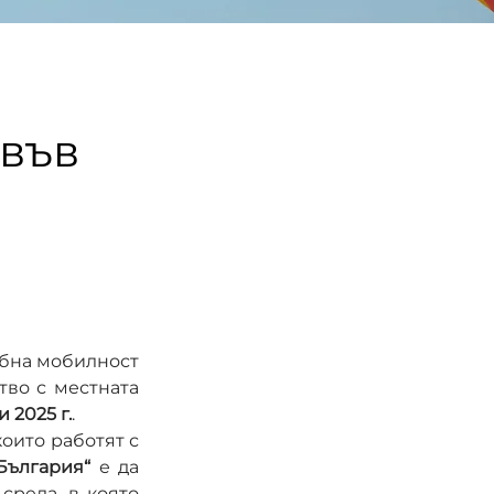
 във
бна мобилност 
тво с местната 
 2025 г.
.
 които работят с 
България“
 е да 
реда, в която 