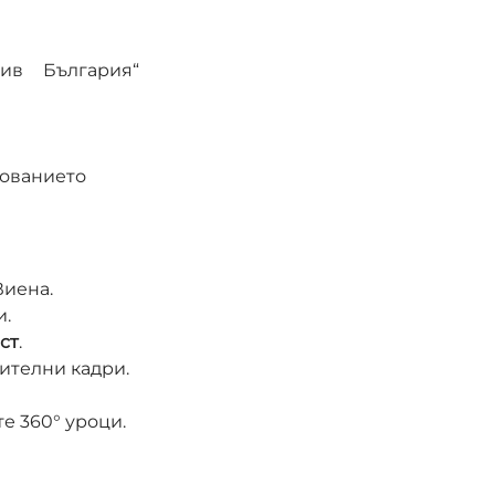
ив България“ 
ованието 
Виена.
и.
ст
.
ителни кадри.
те 360° уроци.