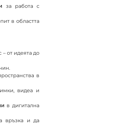
и
 за работа с 
пит в областта 
– от идеята до 
чин.
пространства в 
мки, видеа и 
ни
 в дигитална 
а връзка и да 