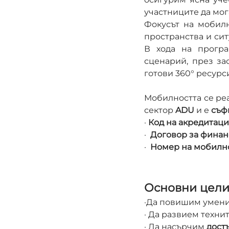
участниците да мог
Фокусът на мобилн
пространства и сит
В хода на програ
сценарий, през за
готови 360° ресурс
Мобилността се реа
сектор 
ADU
 и е 
съф
· 
Код на акредитаци
·  
Договор за финан
·  
Номер на мобилно
Основни цели
·Да повишим умения
· Да развием технит
· Да насърчим 
дост