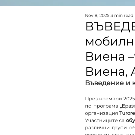
Nov 8, 2025
3 min read
ВЪВЕДЕ
мобилно
Виена –
Виена, 
Въведение и 
През ноември 2025 
по програма 
„Ераз
организация 
Turore
Участниците са 
обу
различни групи об
осигурим ясна уче