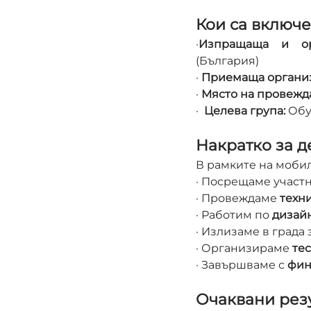
Кои са включ
·
Изпращаща и ор
(България)
· 
Приемаща органи
· 
Място на провежд
·  
Целева група:
 Обу
Накратко за д
В рамките на мобил
· Посрещаме участн
· Провеждаме 
техн
· Работим по 
дизайн
· Излизаме в града 
· Организираме 
те
· Завършваме с 
фин
Очаквани резу