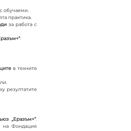
 с обучаеми.
ята практика.
оди
 за работа с 
Еразъм+“
.
ците
 в техните 
ли.
ху резултатите 
ъюз „Еразъм+“
. 
 на Фондация 