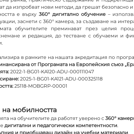
ат да изпробват нови методи, да грешат безопасно и 
остта е върху 
360° дигитално обучение
 – използв
уации, заснети с 360° камера, за създаване на интер
мата обучителите преминават през целия проце
снемане и редакция, до тестване с обучаеми и фи
и.
лизира в рамките на нашата акредитация по програм
инансирана от Програмата на Европейския съюз „Ер
ята:
 2022-1-BG01-KA120-ADU-000111047
сиране:
 2025-1-BG01-KA121-ADU-000325118
стта:
 25118-MOBGRP-00001
 на мобилността
та на обучителите да работят уверено с 
360° камер
е 
дигитални и педагогически компетентности
.
ъпния и приобщаващ дизайн на учебни материали
.