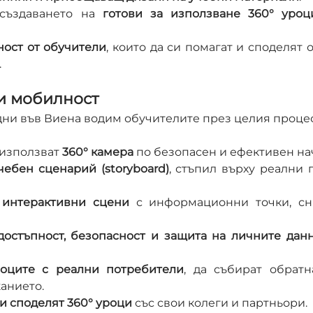
създаването на 
готови за използване 360° уроц
ост от обучители
, които да си помагат и споделят о
.
зи мобилност
 дни във Виена водим обучителите през целия процес 
 използват 
360° камера
 по безопасен и ефективен на
чебен сценарий (storyboard)
, стъпил върху реални 
 
интерактивни сцени
 с информационни точки, сни
достъпност, безопасност и защита на личните дан
роците с реални потребители
, да събират обратн
анието.
и споделят 360° уроци
 със свои колеги и партньори.