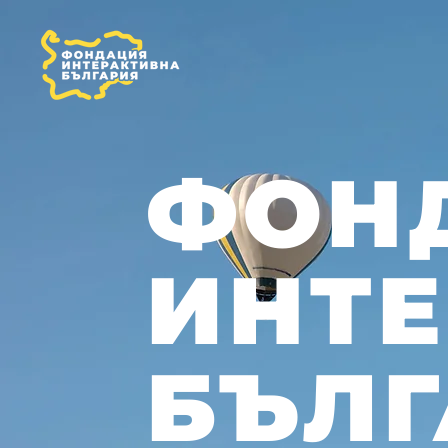
ФОН
ИНТ
БЪЛГ